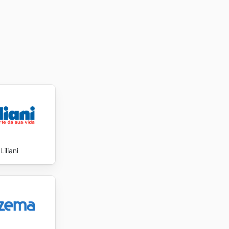
as para
tart
Liliani