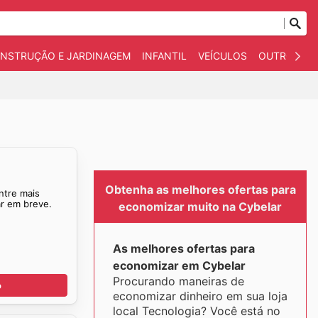
NSTRUÇÃO E JARDINAGEM
INFANTIL
VEÍCULOS
OUTROS
Obtenha as melhores ofertas para
ntre mais
ar em breve.
economizar muito na Cybelar
As melhores ofertas para
economizar em Cybelar
Procurando maneiras de
o
economizar dinheiro em sua loja
local Tecnologia? Você está no