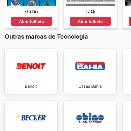
prazeroso e financeiramente viável. As
Cybelar deals
Gazin
TaQi
trazer valor e satisfação a cada compra realizada. Vis
saving now.
Abrir folheto
Abrir folheto
Outras marcas de Tecnologia
Benoit
Casas Bahia