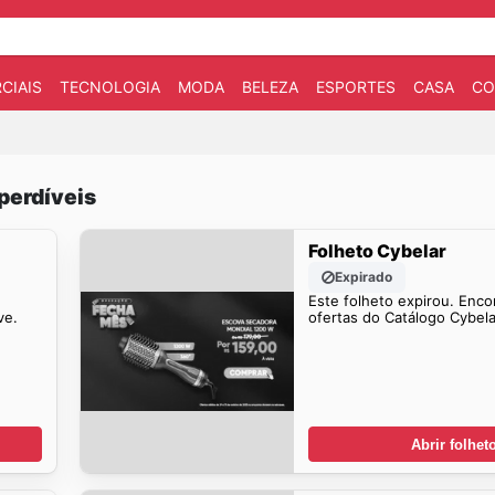
CIAIS
TECNOLOGIA
MODA
BELEZA
ESPORTES
CASA
CO
perdíveis
Folheto Cybelar
Expirado
Este folheto expirou. Enco
ve.
ofertas do Catálogo Cybel
Abrir folhet