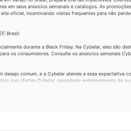
es em seus anúncios semanais e catálogos. As promoçõe
site oficial, incentivando visitas frequentes para não per
 Brasil:
ialmente durante a Black Friday. Na Cybelar, eles são de
 para os consumidores. Consulte os anúncios semanais Cyb
um desejo comum, e a Cybelar atende a essa expectativa 
ativo nas ofertas Cybelar, garantindo entretenimento de qu
 modernos se intensifica, tornando-os itens essenciais nas 
 condições nesses produtos em seus catálogos e promoções
e com bom desempenho são sempre muito procuradas, e a 
ique atento às ofertas Cybelar para encontrar a solução i