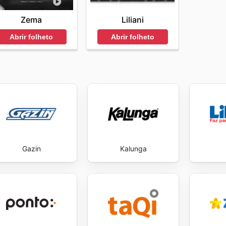
e as promoções divulgadas nos
Cybelar flyers
são pensad
Zema
Liliani
ite Cybelar's website today to explore the best deals and s
Abrir folheto
Abrir folheto
Gazin
Kalunga