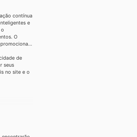
vação contínua
nteligentes e
 o
entos. O
 promocionais
cidade de
r seus
s no site e o
s encontrarão