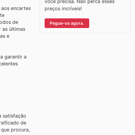
você precisa. Não perca esses
 aos encartes
preços incríveis!
te
íodos de
Pegue-os agora.
 as últimas
as e
a garantir a
celentes
a satisfação
rsificado de
 que procura,