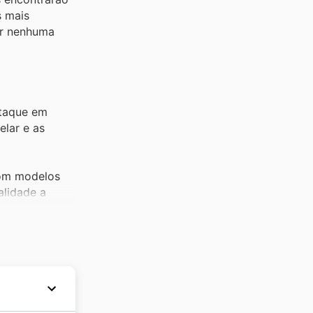
s mais
der nenhuma
staque em
elar e as
com modelos
alidade a
listas de
 exclusivas.
Cybelar
deal para sua