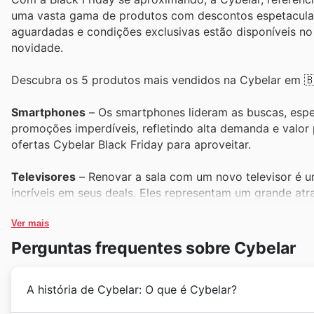
uma vasta gama de produtos com descontos espetacular
aguardadas e condições exclusivas estão disponíveis no 
novidade.
Descubra os 5 produtos mais vendidos na Cybelar em 🇧
Smartphones
– Os smartphones lideram as buscas, espec
promoções imperdíveis, refletindo alta demanda e valor
ofertas Cybelar Black Friday para aproveitar.
Televisores
– Renovar a sala com um novo televisor é 
incríveis em seus deals. Eles representam um grande atr
preços acessíveis.
Ver mais
Refrigeradores
– A busca por refrigeradores eficientes e
Perguntas frequentes sobre Cybelar
compras da Black Friday. A Cybelar oferece excelentes
A história de Cybelar: O que é Cybelar?
Lavadoras de Roupas
– Lavadoras de roupas práticas 
apresenta excelentes opções com descontos especiais. F