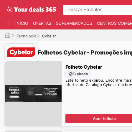
INÍCIO
OFERTAS
SUPERMERCADOS
CENTROS COMER
Tecnologia
Cybelar
Folhetos Cybelar - Promoções im
Folheto Cybelar
Expirado
Este folheto expirou. Encontre mais
ofertas do Catálogo Cybelar em bre
Abrir folheto