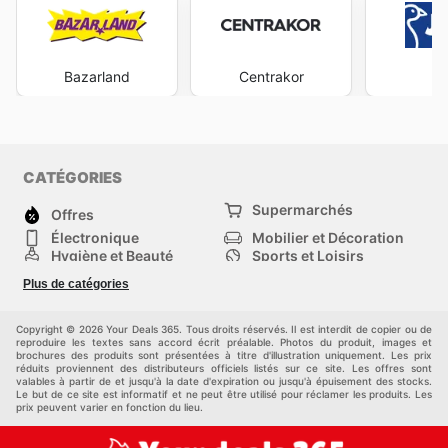
Bazarland
Centrakor
J
CATÉGORIES
Supermarchés
Offres
Électronique
Mobilier et Décoration
Hygiène et Beauté
Sports et Loisirs
Mode
Enfants
Plus de catégories
Animalerie
Véhicules
Bricolage, jardin et
Autres
maison
Copyright © 2026 Your Deals 365. Tous droits réservés. Il est interdit de copier ou de
reproduire les textes sans accord écrit préalable. Photos du produit, images et
brochures des produits sont présentées à titre d'illustration uniquement. Les prix
réduits proviennent des distributeurs officiels listés sur ce site. Les offres sont
valables à partir de et jusqu'à la date d'expiration ou jusqu'à épuisement des stocks.
Le but de ce site est informatif et ne peut être utilisé pour réclamer les produits. Les
prix peuvent varier en fonction du lieu.