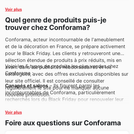
simplifier votre choix.
Voir plus
Quel genre de produits puis-je
trouver chez Conforama?
Conforama, acteur incontournable de l'ameublement
et de la décoration en France, se prépare activement
pour le Black Friday. Les clients y retrouveront une
sélection étendue de produits à prix réduits, mis en
Voici les 5 types de produits les plus vendus chez
avant dans les publicités hebdomadaires et les
Conforama :
catalogues, avec des offres exclusives disponibles sur
leur site officiel. Il est conseillé de consulter
Canapés et salons
– Ils figurent parmi les
régulièrement le site pour ne manquer aucune
incontournables de Conforama, particulièrement
nouvelle promotion.
recherchés lors du Black Friday pour renouveler leur
espace de vie. Ces articles, très demandés, sont
fréquemment mis en avant dans les
Conforama deals
Voir plus
et les
Conforama Black Friday sales
, offrant une
Foire aux questions sur Conforama
excellente opportunité d'acquérir un meuble de
qualité à prix réduit.