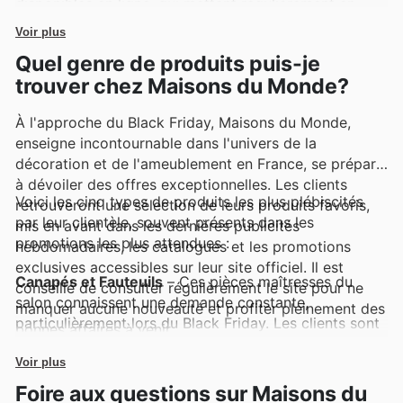
disponibles en ligne, qui mettent régulièrement en
avant des exclusivités et des réductions attrayantes.
Voir plus
Quel genre de produits puis-je
trouver chez Maisons du Monde?
À l'approche du Black Friday, Maisons du Monde,
enseigne incontournable dans l'univers de la
décoration et de l'ameublement en France, se prépare
à dévoiler des offres exceptionnelles. Les clients
Voici les cinq types de produits les plus plébiscités
retrouveront une sélection de leurs produits favoris,
par leur clientèle, souvent présents dans les
mis en avant dans les dernières publicités
promotions les plus attendues :
hebdomadaires, les catalogues et les promotions
exclusives accessibles sur leur site officiel. Il est
Canapés et Fauteuils
– Ces pièces maîtresses du
conseillé de consulter régulièrement le site pour ne
salon connaissent une demande constante,
manquer aucune nouveauté et profiter pleinement des
particulièrement lors du Black Friday. Les clients sont
bonnes affaires à venir.
nombreux à rechercher le confort et le style à prix
réduit, et Maisons du Monde propose souvent des
Voir plus
réductions attractives sur sa large gamme de canapés
Foire aux questions sur Maisons du