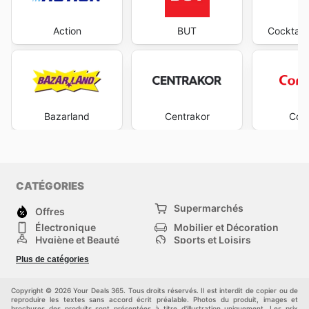
Action
BUT
Cocktail
Bazarland
Centrakor
Con
CATÉGORIES
Supermarchés
Offres
Électronique
Mobilier et Décoration
Hygiène et Beauté
Sports et Loisirs
Mode
Enfants
Plus de catégories
Animalerie
Véhicules
Bricolage, jardin et
Autres
maison
Copyright © 2026 Your Deals 365. Tous droits réservés. Il est interdit de copier ou de
reproduire les textes sans accord écrit préalable. Photos du produit, images et
brochures des produits sont présentées à titre d'illustration uniquement. Les prix