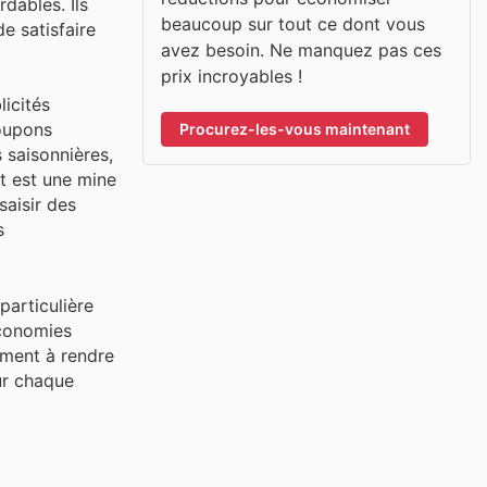
dables. Ils
beaucoup sur tout ce dont vous
e satisfaire
avez besoin. Ne manquez pas ces
prix incroyables !
licités
coupons
Procurez-les-vous maintenant
 saisonnières,
pt est une mine
saisir des
s
particulière
économies
ement à rendre
ur chaque