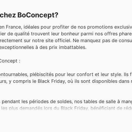
r chez BoConcept?
n France, idéales pour profiter de nos promotions exclusiv
er de qualité trouvent leur bonheur parmi nos offres phares
rectement sur notre site officiel. Ne manquez pas de consu
xceptionnelles à des prix imbattables.
Concept :
urnables, plébiscités pour leur confort et leur style. Ils f
s, y compris le Black Friday, où ils sont disponibles dans 
pendant les périodes de soldes, nos tables de salle à mang
es les plus demandés lors du Black Friday, bénéficiant de ré
pace de repos, les solutions de chambre BoConcept rencont