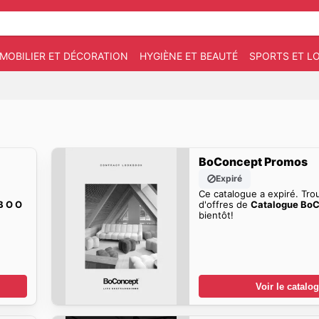
MOBILIER ET DÉCORATION
HYGIÈNE ET BEAUTÉ
SPORTS ET LO
BoConcept Promos
Expiré
Ce catalogue a expiré. Tro
B O O
d'offres de
Catalogue Bo
bientôt!
Voir le catalo