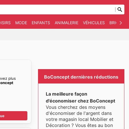
ISIRS
MODE
ENFANTS
ANIMALERIE
VÉHICULES
BRICOLAG
BoConcept dernières réductions
uvez plus
Concept
La meilleure façon
d'économiser chez BoConcept
Vous cherchez des moyens
d'économiser de l'argent dans
gue
votre magasin local Mobilier et
Décoration ? Vous êtes au bon