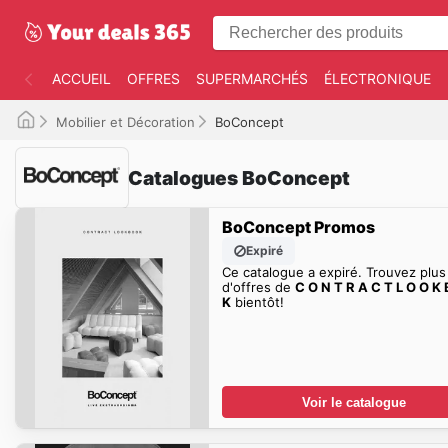
ACCUEIL
OFFRES
SUPERMARCHÉS
ÉLECTRONIQUE
Mobilier et Décoration
BoConcept
Catalogues BoConcept
BoConcept Promos
Expiré
Ce catalogue a expiré. Trouvez plus
d'offres de
C O N T R A C T L O O K 
K
bientôt!
Voir le catalogue