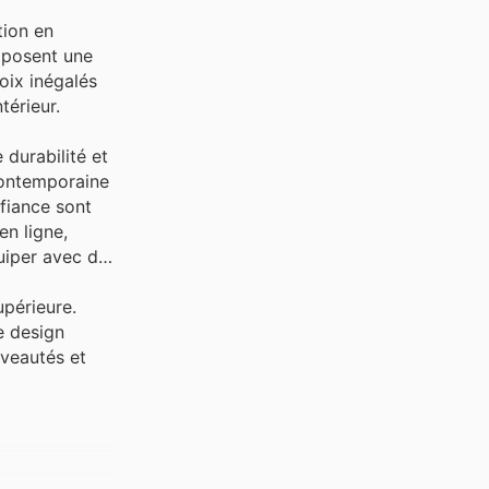
tion en
roposent une
oix inégalés
térieur.
durabilité et
 contemporaine
fiance sont
en ligne,
uiper avec des
upérieure.
e design
uveautés et