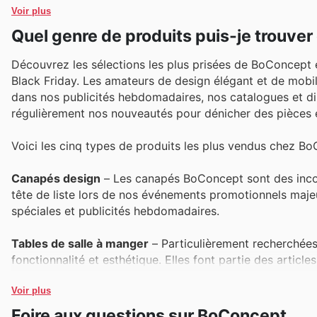
Voir plus
Quel genre de produits puis-je trouve
Découvrez les sélections les plus prisées de BoConcept e
Black Friday. Les amateurs de design élégant et de mobili
dans nos publicités hebdomadaires, nos catalogues et di
régulièrement nos nouveautés pour dénicher des pièces e
Voici les cinq types de produits les plus vendus chez Bo
Canapés design
– Les canapés BoConcept sont des inconto
tête de liste lors de nos événements promotionnels majeur
spéciales et publicités hebdomadaires.
Tables de salle à manger
– Particulièrement recherchées 
fonctionnalité et esthétique. Elles font partie des articl
attrayantes dans nos catalogues et sur le site.
Voir plus
Lits et mobilier de chambre
– Pour transformer votre es
Foire aux questions sur BoConcept