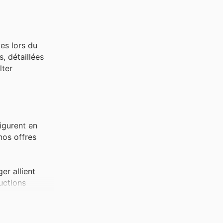
es lors du
, détaillées
lter
igurent en
nos offres
er allient
ductions
rent un vif