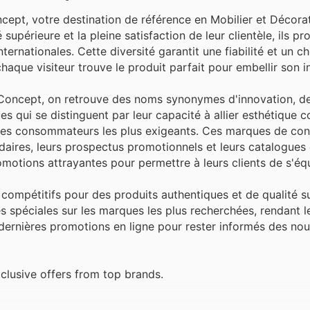
pt, votre destination de référence en Mobilier et Décora
upérieure et la pleine satisfaction de leur clientèle, ils p
nationales. Cette diversité garantit une fiabilité et un ch
aque visiteur trouve le produit parfait pour embellir son in
oConcept, on retrouve des noms synonymes d'innovation, de 
es qui se distinguent par leur capacité à allier esthétique
s des consommateurs les plus exigeants. Ces marques de con
aires, leurs prospectus promotionnels et leurs catalogues 
motions attrayantes pour permettre à leurs clients de s'éq
 compétitifs pour des produits authentiques et de qualité s
 spéciales sur les marques les plus recherchées, rendant l
rs dernières promotions en ligne pour rester informés des no
lusive offers from top brands.