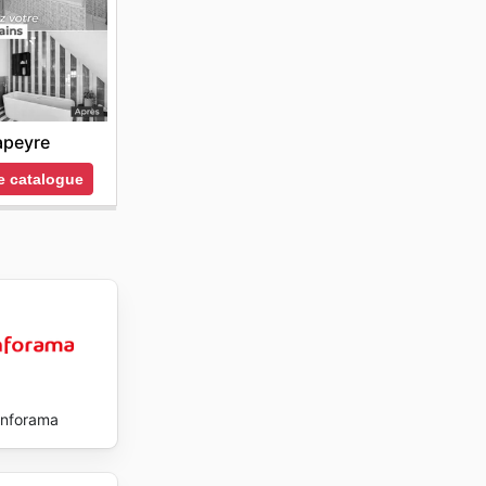
apeyre
le catalogue
nforama