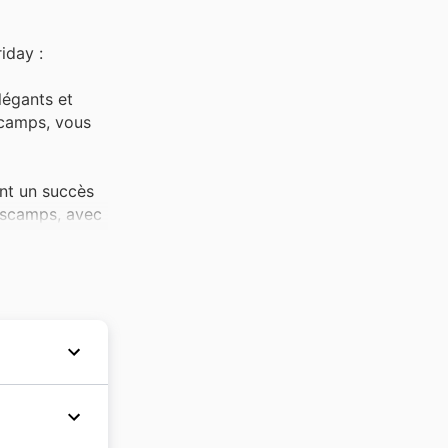
iday :
légants et
scamps, vous
ent un succès
escamps, avec
'élégance.
omotionnels,
isée. Ces
ack Friday,
e s'est
s