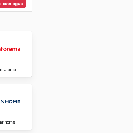
le catalogue
nforama
tanhome