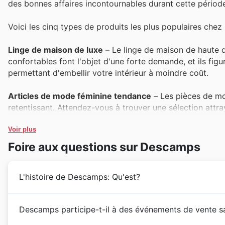
des bonnes affaires incontournables durant cette périod
Voici les cinq types de produits les plus populaires che
Linge de maison de luxe
– Le linge de maison de haute qu
confortables font l'objet d'une forte demande, et ils fi
permettant d'embellir votre intérieur à moindre coût.
Articles de mode féminine tendance
– Les pièces de mo
retentissant. Attendez-vous à trouver une sélection at
des promotions spéciales Black Friday à ne pas manquer
Voir plus
Accessoires de mode raffinés
– Les accessoires tels qu
Foire aux questions sur Descamps
Leur popularité auprès des clients Descamps est indéniab
promettant de belles opportunités d'achat lors des solde
L'histoire de Descamps: Qu'est?
Décoration d'intérieur chic
– Pour ceux qui aiment soigner
éléments décoratifs, synonymes de goût et de qualité, bé
Descamps, une maison française d'excellence, a débuté
Descamps participe-t-il à des événements de vente sa
offrant une chance idéale de sublimer votre espace de vi
forgée une réputation d'artisanat d'exception dans l'