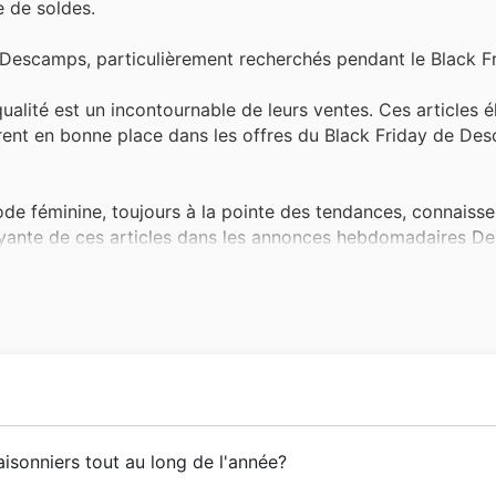
e de soldes.
z Descamps, particulièrement recherchés pendant le Black Fr
alité est un incontournable de leurs ventes. Ces articles é
gurent en bonne place dans les offres du Black Friday de De
de féminine, toujours à la pointe des tendances, connaiss
trayante de ces articles dans les annonces hebdomadaires D
 pour renouveler votre garde-robe.
e foulards, ceintures et maroquinerie ajoutent une touche d
le, et ils sont régulièrement inclus dans les catalogues pr
s du Black Friday.
 leur intérieur, la décoration d'inspiration chic est très pr
néficient souvent de réductions substantielles durant le Bl
 son histoire en 1800 à Paris. Depuis ses débuts, la marqu
isonniers tout au long de l'année?
e.
univers du linge de maison, des
textiles de décoration
et de