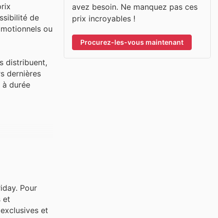
prix
avez besoin. Ne manquez pas ces
sibilité de
prix incroyables !
omotionnels ou
Procurez-les-vous maintenant
s distribuent,
rs dernières
s à durée
iday. Pour
 et
 exclusives et