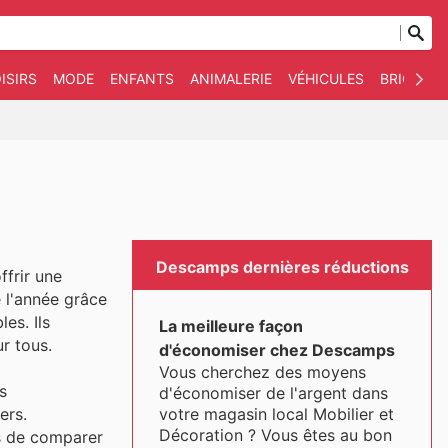
ISIRS
MODE
ENFANTS
ANIMALERIE
VÉHICULES
BRICOLAG
Descamps dernières réductions
ffrir une
e l'année grâce
es. Ils
La meilleure façon
r tous.
d'économiser chez Descamps
Vous cherchez des moyens
s
d'économiser de l'argent dans
votre magasin local Mobilier et
ers.
Décoration ? Vous êtes au bon
ts de comparer