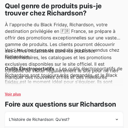
Quel genre de produits puis-je
trouver chez Richardson?
À l'approche du Black Friday, Richardson, votre
destination privilégiée en 🇫🇷 France, se prépare à
offrir des promotions exceptionnelles sur une vaste
gamme de produits. Les clients pourront découvrir
Voici les cinq types de produits les plus vendus chez
des offres imbattables dans les publicités
Richardson :
hebdomadaires, les catalogues et les promotions
exclusives disponibles sur le site officiel. Il est
Outils Électroportatifs
– Les outils électroportatifs de
conseillé de visiter régulièrement le site pour ne rien
Richardson sont toujours très demandés, et le Black
manquer des nouvelles offres et des meilleures
Friday est le moment idéal pour s'équiper. Ils sont
affaires.
fréquemment mis en avant dans les publicités
hebdomadaires de Richardson et bénéficient de
Voir plus
réductions significatives lors des ventes du Black
Foire aux questions sur Richardson
Friday, offrant une valeur exceptionnelle aux
professionnels et aux bricoleurs.
L'histoire de Richardson: Qu'est?
Équipements de Protection Individuelle (EPI)
– La