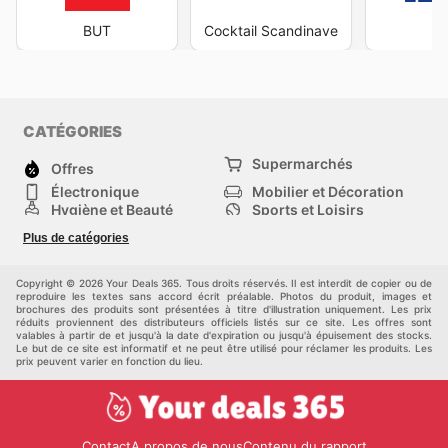
BUT
Cocktail Scandinave
J
CATÉGORIES
Supermarchés
Offres
Électronique
Mobilier et Décoration
Hygiène et Beauté
Sports et Loisirs
Mode
Enfants
Plus de catégories
Animalerie
Véhicules
Bricolage, jardin et
Autres
maison
Copyright © 2026 Your Deals 365. Tous droits réservés. Il est interdit de copier ou de
reproduire les textes sans accord écrit préalable. Photos du produit, images et
brochures des produits sont présentées à titre d'illustration uniquement. Les prix
réduits proviennent des distributeurs officiels listés sur ce site. Les offres sont
valables à partir de et jusqu'à la date d'expiration ou jusqu'à épuisement des stocks.
Le but de ce site est informatif et ne peut être utilisé pour réclamer les produits. Les
prix peuvent varier en fonction du lieu.
Contact
A propos de nous
Contenu du rapport