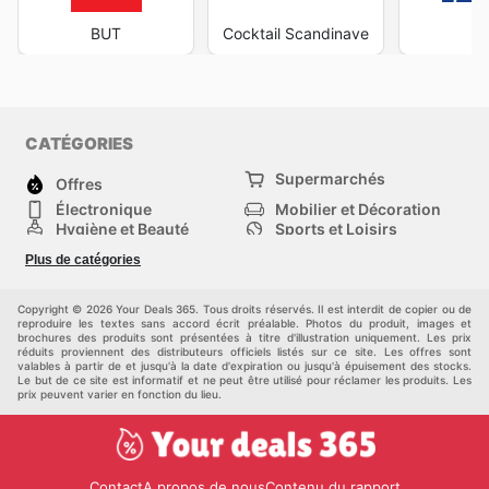
BUT
Cocktail Scandinave
J
CATÉGORIES
Supermarchés
Offres
Électronique
Mobilier et Décoration
Hygiène et Beauté
Sports et Loisirs
Mode
Enfants
Plus de catégories
Animalerie
Véhicules
Bricolage, jardin et
Autres
maison
Copyright © 2026 Your Deals 365. Tous droits réservés. Il est interdit de copier ou de
reproduire les textes sans accord écrit préalable. Photos du produit, images et
brochures des produits sont présentées à titre d'illustration uniquement. Les prix
réduits proviennent des distributeurs officiels listés sur ce site. Les offres sont
valables à partir de et jusqu'à la date d'expiration ou jusqu'à épuisement des stocks.
Le but de ce site est informatif et ne peut être utilisé pour réclamer les produits. Les
prix peuvent varier en fonction du lieu.
Contact
A propos de nous
Contenu du rapport