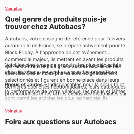
une large gamme de produits essentiels pour
Voir plus
l'entretien et l'amélioration de leur véhicule.
Quel genre de produits puis-je
trouver chez Autobacs?
Autobacs, votre enseigne de référence pour l'univers
automobile en France, se prépare activement pour le
Black Friday. À l'approche de cet événement
commercial majeur, ils mettent en avant les produits
Voici les cinq types de produits les plus plébiscités
qui rencontrent le plus grand succès auprès de leur
chez Autobacs, souvent au cœur des promotions :
clientèle. Ces articles phares sont soigneusement
sélectionnés et figurent en bonne place dans leurs
Pneus et Jantes
– Indispensables pour la sécurité et
dernières publicités hebdomadaires, leurs catalogues
la performance de votre véhicule, les pneus et jantes
promotionnels et les offres exclusives disponibles sur
sont parmi les articles les plus recherchés. Ils
leur site officiel. Il est conseillé de consulter
bénéficient de réductions exceptionnelles lors des
régulièrement ces ressources pour ne manquer
Autobacs Black Friday sales, une occasion idéale de
Voir plus
aucune des meilleures opportunités.
renouveler votre équipement. Consultez les Autobacs
Foire aux questions sur Autobacs
deals pour découvrir les meilleures offres de la saison.