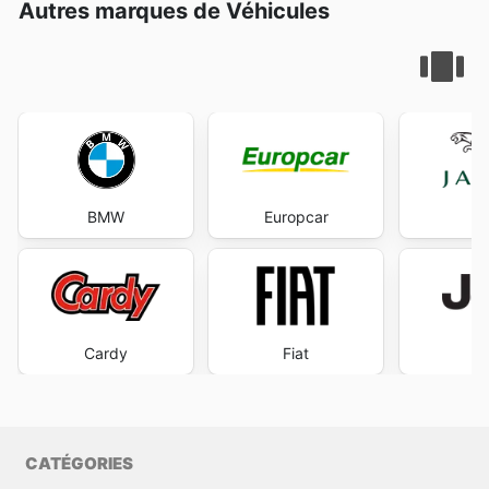
Autres marques de Véhicules
BMW
Europcar
Ja
Cardy
Fiat
J
CATÉGORIES