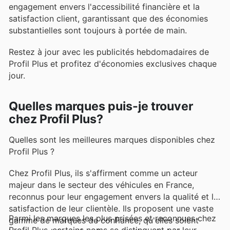
engagement envers l'accessibilité financière et la
satisfaction client, garantissant que des économies
substantielles sont toujours à portée de main.
Restez à jour avec les publicités hebdomadaires de
Profil Plus et profitez d'économies exclusives chaque
jour.
Quelles marques puis-je trouver
chez Profil Plus?
Quelles sont les meilleures marques disponibles chez
Profil Plus ?
Chez Profil Plus, ils s'affirment comme un acteur
majeur dans le secteur des véhicules en France,
reconnus pour leur engagement envers la qualité et la
satisfaction de leur clientèle. Ils proposent une vaste
Parmi les marques les plus prisées et reconnues chez
gamme de marques de confiance, qu'elles soient
Profil Plus, certains noms se distinguent par leur