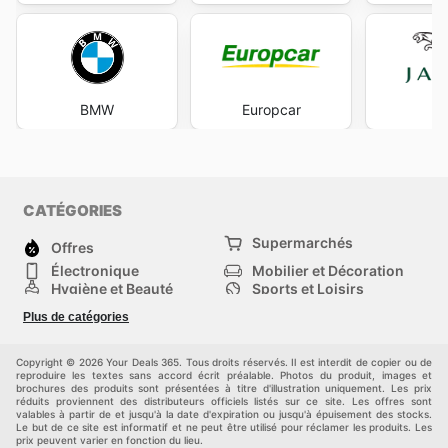
BMW
Europcar
Ja
CATÉGORIES
Supermarchés
Offres
Électronique
Mobilier et Décoration
Hygiène et Beauté
Sports et Loisirs
Mode
Enfants
Plus de catégories
Animalerie
Véhicules
Bricolage, jardin et
Autres
maison
Copyright © 2026 Your Deals 365. Tous droits réservés. Il est interdit de copier ou de
reproduire les textes sans accord écrit préalable. Photos du produit, images et
brochures des produits sont présentées à titre d'illustration uniquement. Les prix
réduits proviennent des distributeurs officiels listés sur ce site. Les offres sont
valables à partir de et jusqu'à la date d'expiration ou jusqu'à épuisement des stocks.
Le but de ce site est informatif et ne peut être utilisé pour réclamer les produits. Les
prix peuvent varier en fonction du lieu.