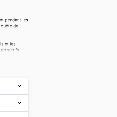
nt pendant les
n quête de
ls et les
 attractifs
pièces
 Fiat weekly
ont devenus des
té d'acquérir
remiers
marque
ent avec
n 🇫🇷
, très