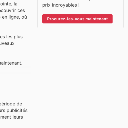
ointe, la
prix incroyables !
écouvrir ces
 en ligne, où
Procurez-les-vous maintenant
es les plus
ouveaux
maintenant.
période de
rs publicités
ement leurs