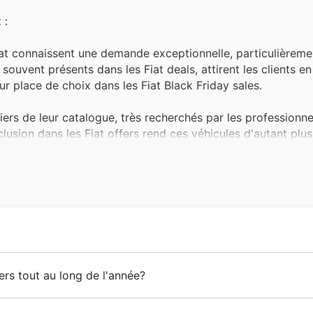
 :
Fiat connaissent une demande exceptionnelle, particulièreme
ouvent présents dans les Fiat deals, attirent les clients e
eur place de choix dans les Fiat Black Friday sales.
iliers de leur catalogue, très recherchés par les professionne
nclusion dans les Fiat offers rend ces véhicules d'autant plus
.
 mécanique et d'amélioration automobile se ruent sur les 
s Black Friday. Ces articles, souvent mis en avant dans les
icule à moindre coût.
pour la mobilité durable, les véhicules électriques Fiat s
t offers de fin d'année, représentant une excellente opportuni
ance, une présence qui a débuté avec l'importation de leurs p
ers tout au long de l'année?
nt le Black Friday.
Turin par Giovanni Agnelli et d'autres investisseurs, la 
son ingéniosité et le design unique de ses voitures, notamm
ong de l'année avec les événements saisonniers chez Fiat e
asion certifiés Fiat offrent une option économique et fiable