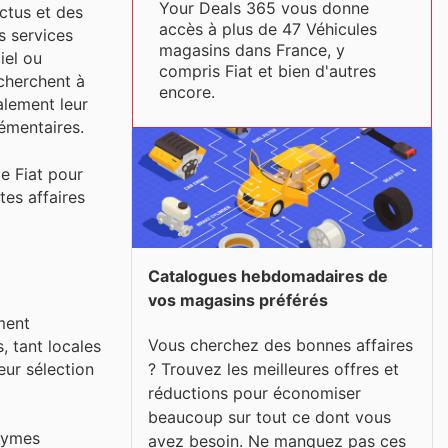
Your Deals 365 vous donne
ctus et des
accès à plus de 47 Véhicules
s services
magasins dans France, y
iel ou
compris Fiat et bien d'autres
 cherchent à
encore.
alement leur
émentaires.
de Fiat pour
tes affaires
Catalogues hebdomadaires de
vos magasins préférés
ment
Vous cherchez des bonnes affaires
, tant locales
eur sélection
? Trouvez les meilleures offres et
réductions pour économiser
beaucoup sur tout ce dont vous
onymes
avez besoin. Ne manquez pas ces