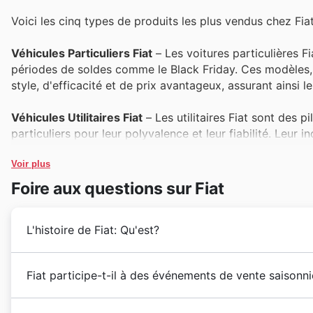
Voici les cinq types de produits les plus vendus chez Fiat
Véhicules Particuliers Fiat
– Les voitures particulières 
périodes de soldes comme le Black Friday. Ces modèles, s
style, d'efficacité et de prix avantageux, assurant ainsi l
Véhicules Utilitaires Fiat
– Les utilitaires Fiat sont des p
particuliers pour leur polyvalence et leur fiabilité. Leur i
durant le Black Friday, reflétant leur popularité constante
Voir plus
Pièces Détachées et Accessoires Fiat
– Les amateurs de
Foire aux questions sur Fiat
détachées et accessoires Fiat, surtout lors des promotion
ads, permettent d'entretenir ou de personnaliser son véh
L'histoire de Fiat: Qu'est?
Véhicules Électriques Fiat
– Avec l'engouement croissant 
best-sellers. Ils sont particulièrement ciblés par les Fia
Depuis plus d'un siècle, Fiat écrit son histoire en Fr
Fiat participe-t-il à des événements de vente saisonni
une voiture éco-responsable à un prix exceptionnel penda
modèles automobiles emblématiques. Fondée en 1899 à 
italienne a rapidement séduit le marché français par 
Découvrez les opportunités exceptionnelles tout au l
Véhicules d'Occasion Fiat Certifiés
– Les véhicules d'occ