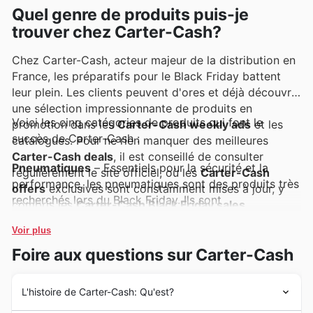
Quel genre de produits puis-je
trouver chez Carter-Cash?
Chez Carter-Cash, acteur majeur de la distribution en
France, les préparatifs pour le Black Friday battent
leur plein. Les clients peuvent d'ores et déjà découvrir
une sélection impressionnante de produits en
Voici les cinq catégories de produits qui font le
promotion dans les
Carter-Cash weekly ads
et les
succès de Carter-Cash :
catalogues. Pour ne rien manquer des meilleures
Carter-Cash deals
, il est conseillé de consulter
Pneumatiques
– Essentiels pour la sécurité et la
régulièrement le site officiel, où les
Carter-Cash
performance, les pneumatiques sont des produits très
offers
exclusives sont constamment mises à jour, y
recherchés lors du Black Friday. Ils sont
compris les
Carter-Cash Black Friday sales
.
systématiquement mis en avant dans les
Carter-Cash
weekly ads
, offrant des opportunités exceptionnelles
Voir plus
de renouvellement à prix réduit. Profitez de ces
Foire aux questions sur Carter-Cash
Carter-Cash deals
pour équiper votre véhicule avec
des pneus de qualité.
L'histoire de Carter-Cash: Qu'est?
Huiles Moteur
– La maintenance de votre véhicule