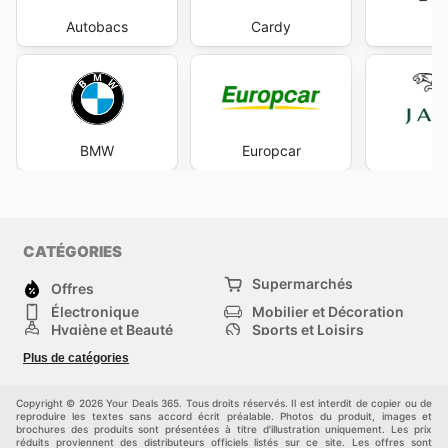
de ses offres promotionnelles, rendant l'accès à
l'excellence musicale toujours plus accessible. Stay up
Autobacs
Cardy
to date with Yamaha's weekly ads and enjoy exclusive
savings every day.
BMW
Europcar
Ja
CATÉGORIES
Supermarchés
Offres
Électronique
Mobilier et Décoration
Hygiène et Beauté
Sports et Loisirs
Mode
Enfants
Plus de catégories
Animalerie
Véhicules
Bricolage, jardin et
Autres
maison
Copyright © 2026 Your Deals 365. Tous droits réservés. Il est interdit de copier ou de
reproduire les textes sans accord écrit préalable. Photos du produit, images et
brochures des produits sont présentées à titre d'illustration uniquement. Les prix
réduits proviennent des distributeurs officiels listés sur ce site. Les offres sont